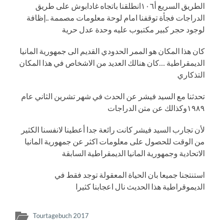
الطريق السريع أ١٠٦انطلقنا باتجاه غادابوش على طريق
الدراجات فجأة توقفنا امام لوحة معلومات مصممة ..إظافة
لوجود حجر كبير مكتبوب عليه وحدة عدل حرية
كان هذا المكان هو الممر الحدودي القديم الى جمهورية المانيا
الديمقراطية …كان هنالك العديد من الاشخاص في هذا المكان
التذكاري
تحدثنا مع السيد فيشر عن الحدث في شهر تشرين الثاني عام
١٩٨٩وكذالك عن متن الدراجات
لأن تجارب السيد فيشر كانت رائعة جدا أعطينا لانفسنا الكثير
من الوقت للحصول على معلومات اكثر عن جمهورية المانيا
الاتحادية وجمهورية المانيا الديمقراطية السابقة
استنتجنا جميعا بان الحياة المعقولة توجد فقط في
الديموقراطية هذا الحديث نال اعجابنا كثيرا
Tourtagebuch 2017