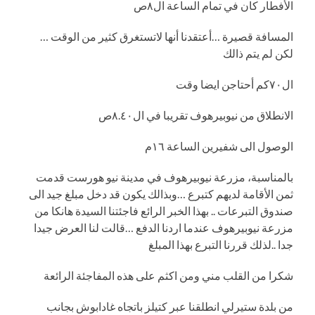
الأفطار كان في تمام الساعة ال٨ص
المسافة قصيرة …أعتقدنا أنها لاتستغرق كثير من الوقت …
لكن لم يتم ذالك
ال٧٠كم أحتاجن ايضا وقت
الانطلاق من نيوبيرهوف تقريبا في ال٨.٤٠ص
الوصول الى شفيرين الساعة ١٦م
بالمناسبة، مزرعة نيوبيرهوف في مدينة نيو هورست قدمت
ثمن الأقامة لديهم كتبرع …وبذالك يكون قد دخل مبلغ جيد الى
صندوق التبرعات .. بهذا الخبر الرائع فاجئتنا السيدة هانكا من
مزرعة نيوبيرهوف عندما اردنا الدفع …قالت لنا العرض جيدا
جدا ..لذلك قررنا التبرع بهذا المبلغ
شكرا من القلب مني ومن اكثم على هذه المفاجئة الرائعة
من بلدة ستيرلي انطلقنا عبر كتيلز باتجاه غادابوش بجانب