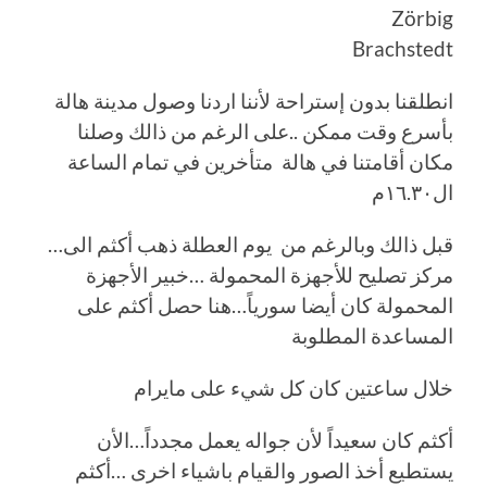
Zörbig
Brachstedt
انطلقنا بدون إستراحة لأننا اردنا وصول مدينة هالة
بأسرع وقت ممكن ..على الرغم من ذالك وصلنا
مكان أقامتنا في هالة متأخرين في تمام الساعة
ال١٦.٣٠م
…قبل ذالك وبالرغم من يوم العطلة ذهب أكثم الى
مركز تصليح للأجهزة المحمولة …خبير الأجهزة
المحمولة كان أيضا سورياً…هنا حصل أكثم على
المساعدة المطلوبة
خلال ساعتين كان كل شيء على مايرام
أكثم كان سعيداً لأن جواله يعمل مجدداً…الأن
يستطيع أخذ الصور والقيام باشياء اخرى …أكثم