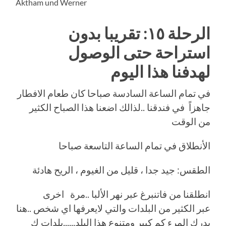
Aktham und Werner
الرحلة ١٥: تقريبا بدون
استراحة حتى الوصول
لهدفنا هذا اليوم
في تمام الساعة السادسة صباحا كان طعام الافطار
جاهزاً في فندقنا ..لذالك اضعنا هذا الصباح الكثير
من الوقت
الأنطلاق في تمام الساعة التاسعة صباحا
الطقس: جيد جدا ، قليل من الغيوم ، الريح هادئة
انطلقنا من فاتنبرغ عبر نهر الألبا ..مرة اخرى
عبر الكثير من البلدات والتي لايعرفها اي شخص ..هنا
يدرك المرء كم كبير ومتنوع هذا البلد,,,,,,بلدات ك