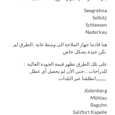
Seegrehna
Selbitz
Schleesen
Naderkau
. هنا قادتنا جهاز الملاحة الى وسط غابة ..الطرق لم
تكن جيدة بشكل خاص
: على تلك الطرق تظهر قيمة الجودة العالية
للدراجات …حتى الأن لم يحصل أي عطل
,,,,,,,,,,انطلقنا عبر البلدات
Jüdenberg
Möhlau
Raguhn
Salzfurt Kapelle