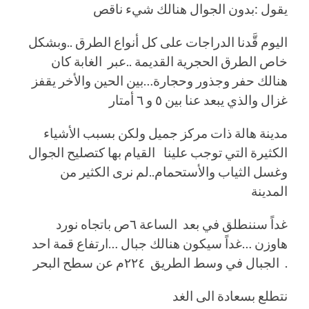
يقول :بدون الجوال هنالك شيء ناقص
اليوم قَّدنا الدراجات على كل أنواع الطرق ..وبشكل
خاص الطرق الحجرية القديمة ..عبر الغابة كان
هنالك حفر وجذور وحجارة…بين الحين والأخر يقفز
غزال والذي يبعد عنا بين ٥ و ٦ أمتار
مدينة هالة ذات مركز جميل ولكن بسبب الأشياء
الكثيرة التي توجب علينا القيام بها كتصليح الجوال
وغسل الثياب والأستحمام..لم نرى الكثير من
المدينة
غداً سننطلق في بعد الساعة ٦ص باتجاه نورد
هاوزن …غداً سيكون هنالك جبال …ارتفاع قمة احد
الجبال في وسط الطريق ٢٢٤م عن سطح البحر .
نتطلع بسعادة الى الغد