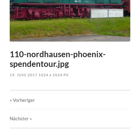
110-nordhausen-phoenix-
spendentour.jpg
19. JUNI 2017
1024
x
1024 PX
« Vorheriger
Nächster
»