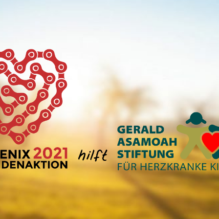
phoenix-
spendentour.de