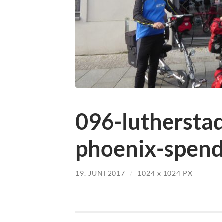
096-luthersta
phoenix-spend
19. JUNI 2017
/
1024
x
1024 PX