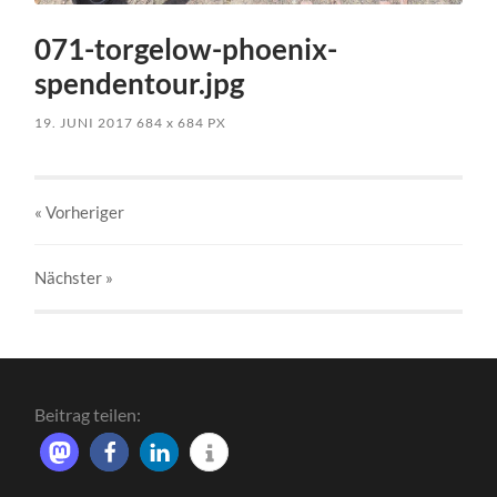
071-torgelow-phoenix-
spendentour.jpg
19. JUNI 2017
684
x
684 PX
« Vorheriger
Nächster
»
Beitrag teilen: