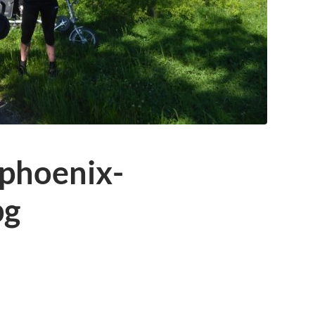
phoenix-
pg