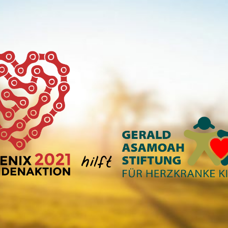
phoenix-
spendentour.de