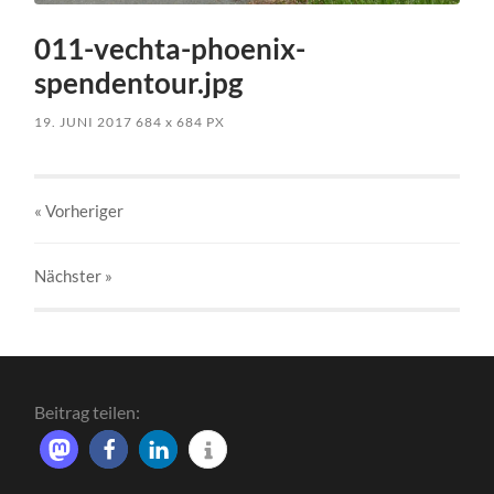
011-vechta-phoenix-
spendentour.jpg
19. JUNI 2017
684
x
684 PX
« Vorheriger
Nächster
»
Beitrag teilen: